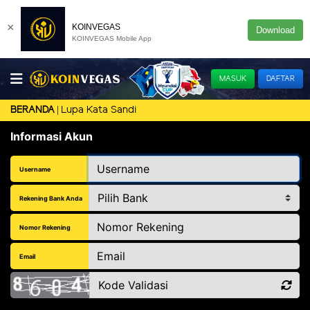
×
KOINVEGAS
Download
KOINVEGAS Mobile App
MASUK
DAFTAR
Lupa Kata Sandi
BERANDA
Informasi Akun
Username
Rekening Bank Anda
Nomor Rekening
Email