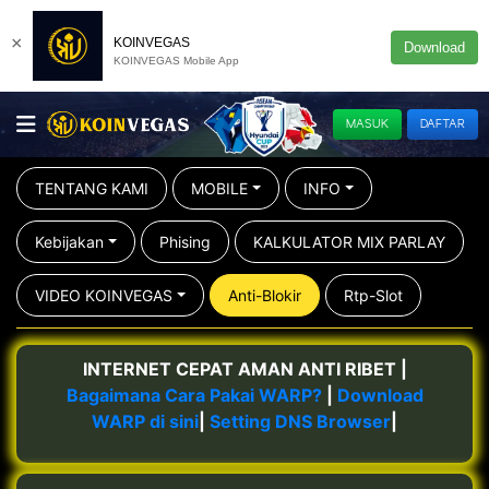
×
KOINVEGAS
Download
KOINVEGAS Mobile App
MASUK
DAFTAR
TENTANG KAMI
MOBILE
INFO
Kebijakan
Phising
KALKULATOR MIX PARLAY
VIDEO KOINVEGAS
Anti-Blokir
Rtp-Slot
INTERNET CEPAT AMAN ANTI RIBET |
Bagaimana Cara Pakai WARP?
|
Download
WARP di sini
|
Setting DNS Browser
|