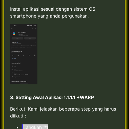
Instal aplikasi sesuai dengan sistem OS
smartphone yang anda pergunakan.
3. Setting Awal Aplikasi 1.1.1.1 +WARP
Berikut, Kami jelaskan beberapa step yang harus
diikuti :
Langkah #1