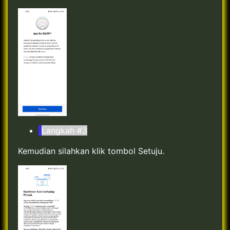
Langkah #3
Kemudian silahkan klik tombol Setuju.