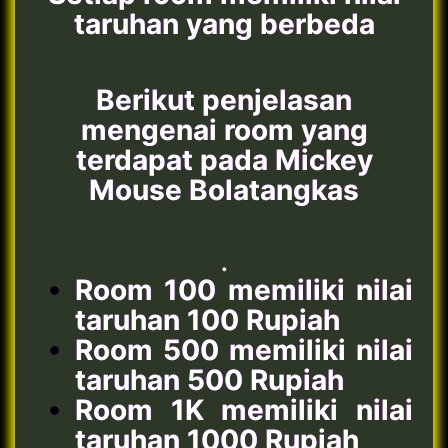
taruhan yang berbeda
Berikut penjelasan
mengenai room yang
terdapat pada Mickey
Mouse Bolatangkas
.
Room 100 memiliki nilai
taruhan 100 Rupiah
Room 500 memiliki nilai
taruhan 500 Rupiah
Room 1K memiliki nilai
taruhan 1000 Rupiah