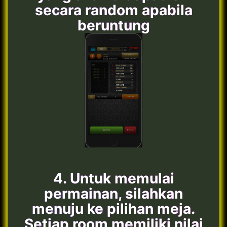
secara random apabila
beruntung
4. Untuk memulai
permainan, silahkan
menuju ke pilihan meja.
Setiap room memiliki nilai