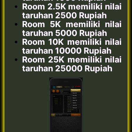
Room 2.5K memiliki nilai
taruhan 2500 Rupiah
Room 5K memiliki nilai
taruhan 5000 Rupiah
Room 10K memiliki nilai
taruhan 10000 Rupiah
Room 25K memiliki nilai
taruhan 25000 Rupiah