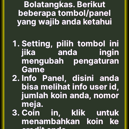
Bolatangkas. Berikut
beberapa tombol/panel
yang wajib anda ketahui
Setting, pilih tombol ini
jika anda ingin
mengubah pengaturan
Game
Info Panel, disini anda
bisa melihat info user id,
jumlah koin anda, nomor
meja.
Coin in, klik untuk
menambahkan koin ke