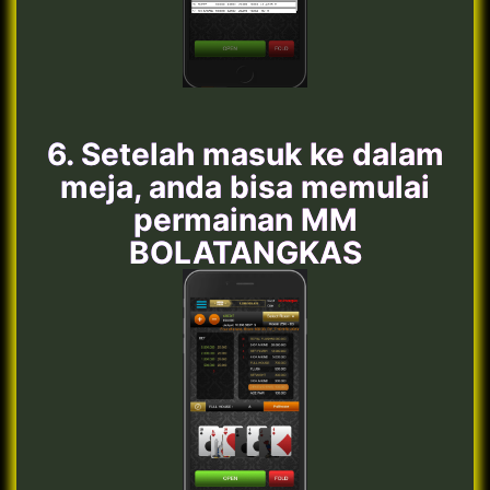
6. Setelah masuk ke dalam
meja, anda bisa memulai
permainan MM
BOLATANGKAS