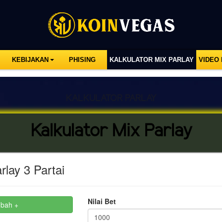
KEBIJAKAN
PHISING
KALKULATOR MIX PARLAY
VIDEO
KALKULATOR PARLAY
Kalkulator Mix Parlay